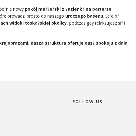
upe?nie nowy
pokój ma??e?ski z ?azienk? na parterze
,
tóre prowadzi prosto do naszego
uroczego basenu
. St?d b?
iach widoki toska?skiej okolicy
, podczas gdy relaksujesz si? i
rajobrazami, nasza struktura oferuje oaz? spokoju z dala
FOLLOW US