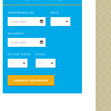
Zameldowac sie
Noce
Sprawdzic
Dorosli ludzie
Dzieci