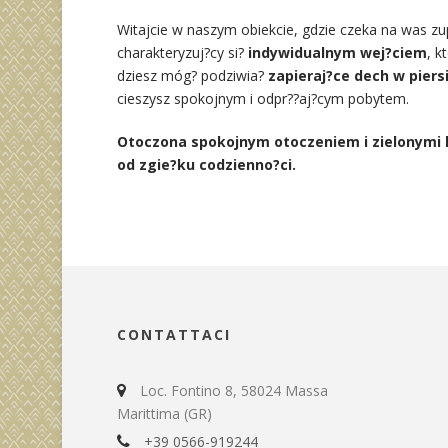
Witajcie w naszym obiekcie, gdzie czeka na was z
charakteryzuj?cy si?
indywidualnym wej?ciem
, k
dziesz móg? podziwia?
zapieraj?ce dech w piers
cieszysz spokojnym i odpr??aj?cym pobytem.
Otoczona spokojnym otoczeniem i zielonymi k
od zgie?ku codzienno?ci.
CONTATTACI
Loc. Fontino 8, 58024 Massa
Marittima (GR)
+39 0566-919244